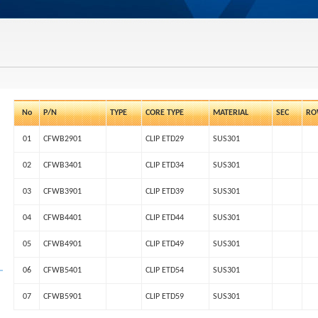
No
P/N
TYPE
CORE TYPE
MATERIAL
SEC
RO
01
CFWB2901
CLIP ETD29
SUS301
02
CFWB3401
CLIP ETD34
SUS301
03
CFWB3901
CLIP ETD39
SUS301
04
CFWB4401
CLIP ETD44
SUS301
05
CFWB4901
CLIP ETD49
SUS301
06
CFWB5401
CLIP ETD54
SUS301
07
CFWB5901
CLIP ETD59
SUS301