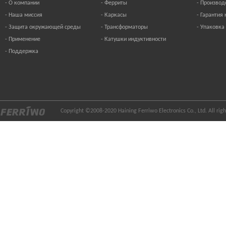
-
О компании
-
Ферриты
-
Производ
-
Наша миссия
-
Каркасы
-
Гарантия 
-
Защита окружающей среды
-
Трансформаторы
-
Упаковка
-
Применение
-
Катушки индуктивности
-
Поддержка
Copyright ©2008-2020 Haining Ferriwo Electronics Co., Ltd. All ri