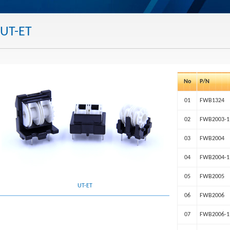
UT-ET
No
P/N
01
FWB1324
02
FWB2003-1
03
FWB2004
04
FWB2004-1
05
FWB2005
UT-ET
06
FWB2006
07
FWB2006-1