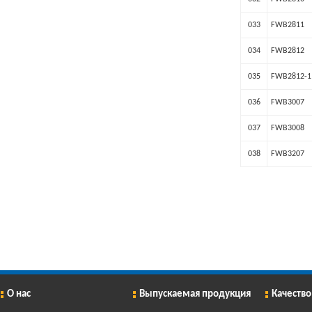
033
FWB2811
034
FWB2812
035
FWB2812-1
036
FWB3007
037
FWB3008
038
FWB3207
О нас
Выпускаемая продукция
Качество